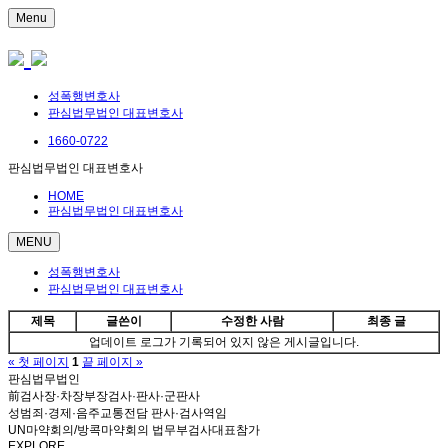
Menu
성폭행변호사
판심법무법인 대표변호사
1660-0722
판심법무법인 대표변호사
HOME
판심법무법인 대표변호사
MENU
성폭행변호사
판심법무법인 대표변호사
제목
글쓴이
수정한 사람
최종 글
업데이트 로그가 기록되어 있지 않은 게시글입니다.
« 첫 페이지
1
끝 페이지 »
판심법무법인
前검사장·차장부장검사·판사·군판사
성범죄·경제·음주교통전담 판사·검사역임
UN마약회의/방콕마약회의 법무부검사대표참가
EXPLORE