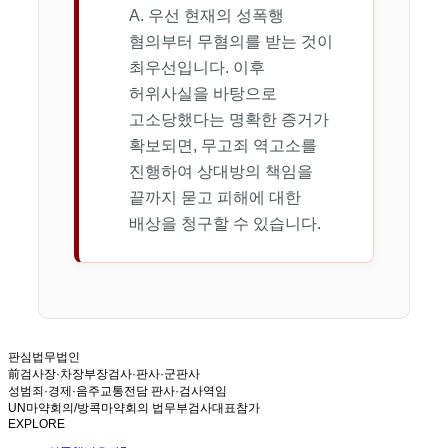
A. 우선 현재의 성폭행
혐의부터 무혐의를 받는 것이
최우선입니다. 이후
허위사실을 바탕으로
고소당했다는 명확한 증거가
확보되면, 무고죄 역고소를
진행하여 상대방의 책임을
끝까지 묻고 피해에 대한
배상을 청구할 수 있습니다.
판심법무법인
前검사장·차장부장검사·판사·군판사
성범죄·경제·음주교통전담 판사·검사역임
UN마약회의/방콕마약회의 법무부검사대표참가
EXPLORE