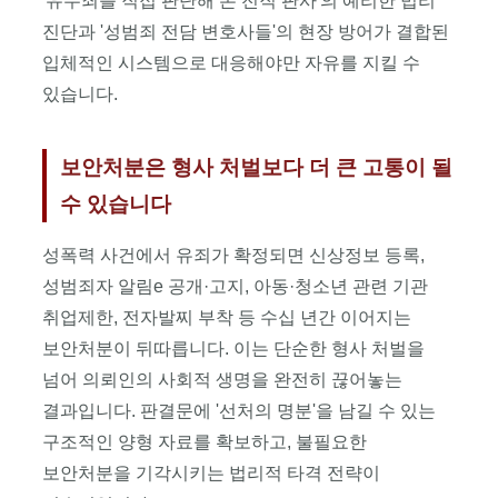
'유무죄를 직접 판단해 본 전직 판사'의 예리한 법리
등록,
취업제한,
진단과 '성범죄 전담 변호사들'의 현장 방어가 결합된
전자발찌)
입체적인 시스템으로 대응해야만 자유를 지킬 수
기각
있습니다.
및
면제
양형
보안처분은 형사 처벌보다 더 큰 고통이 될
전략,
합의하의
수 있습니다
성관계
입증,
성폭력 사건에서 유죄가 확정되면 신상정보 등록,
피해자
성범죄자 알림e 공개·고지, 아동·청소년 관련 기관
진술
신빙성
취업제한, 전자발찌 부착 등 수십 년간 이어지는
탄핵,
보안처분이 뒤따릅니다. 이는 단순한 형사 처벌을
디지털
넘어 의뢰인의 사회적 생명을 완전히 끊어놓는
포렌식
복구,
결과입니다. 판결문에 '선처의 명분'을 남길 수 있는
억울한
구조적인 양형 자료를 확보하고, 불필요한
성폭행
보안처분을 기각시키는 법리적 타격 전략이
고소
대응,