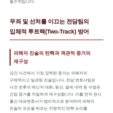
필수적입니다.
2차
가해
방지
무죄 및 선처를 이끄는 전담팀의
및
합의
입체적 투트랙(Two-Track) 방어
대행,
투트랙
(Two-
Track)
피해자 진술의 탄핵과 객관적 증거의
시스템.
재구성
강간 사건에서 가장 강력한 증거는 피해자의
구체적이고 일관된 진술입니다. 전담 변호사팀은
사건 전후의 메신저 대화, 동선, 결제 내역 등 수많은
간접 증거를 치밀하게 재구성합니다. 이를 전직 판사
출신 대표변호사가 법리적으로 분석하여 피해자
진술의 모순을 찌르는 치명적인 탄핵 논리를