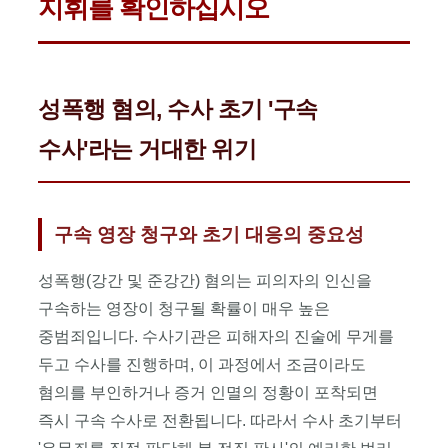
지휘를 확인하십시오
준강간
무혐의,
판사
출신
대표변호사
성폭행 혐의, 수사 초기 '구속
총괄
지휘,
수사'라는 거대한 위기
성범죄
전담
변호사팀
밀착
구속 영장 청구와 초기 대응의 중요성
방어,
경찰서
성폭행(강간 및 준강간) 혐의는 피의자의 인신을
여성청소년과
피의자
구속하는 영장이 청구될 확률이 매우 높은
신문조서
중범죄입니다. 수사기관은 피해자의 진술에 무게를
조사
두고 수사를 진행하며, 이 과정에서 조금이라도
동석,
성범죄
혐의를 부인하거나 증거 인멸의 정황이 포착되면
보안처분
즉시 구속 수사로 전환됩니다. 따라서 수사 초기부터
(신상정보