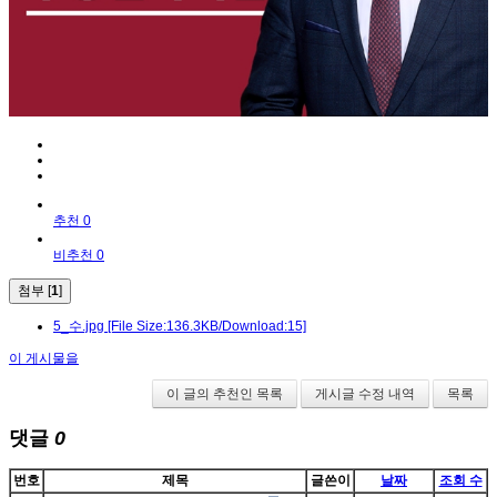
추천 0
비추천 0
첨부 [
1
]
5_수.jpg
[File Size:136.3KB/Download:15]
이 게시물을
이 글의 추천인 목록
게시글 수정 내역
목록
댓글
0
번호
제목
글쓴이
날짜
조회 수