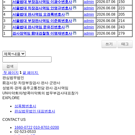
»
서울법대 부장검사역임 이광수변호사
admin
2026.07.06
150
5
서울법대 차장검사역임 안영규변호사
admin
2026.06.08
223
4
서울법대 판사역임 오경록변호사
admin
2026.06.08
205
3
서울법대 부장판사역임 이준희변호사
admin
2026.06.08
214
2
서울법대 판사역임 문유진변호사
admin
2026.06.08
243
1
검사장역임 前대검찰청 이명재변호사
admin
2026.06.08
279
쓰기
태그
검색
첫 페이지
1
끝 페이지
판심법무법인
前검사장·차장부장검사·판사·군판사
성범죄·경제·음주교통전담 판사·검사역임
UN마약회의/방콕마약회의 법무부검사대표참가
EXPLORE
성폭행변호사
판심법무법인 대표변호사
CONTACT US
1660-0722
010-8702-0200
02-523-0533